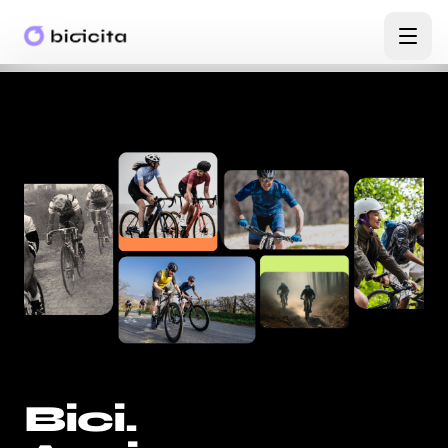
Bici
.